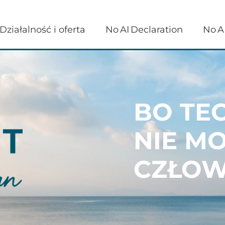
Działalność i oferta
No AI Declaration
No AI
BO TE
NIE M
CZŁOW