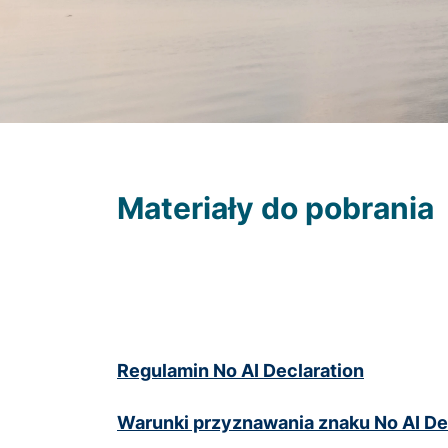
Materiały do pobrania
Zgoda na 
Cookies to 
Regulamin No AI Declaration
podczas prz
działania se
Warunki przyznawania znaku No AI De