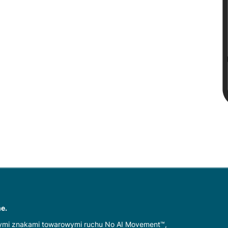
Dostosuj
Zezwól na
e.
ionymi znakami towarowymi ruchu No AI Movement™,