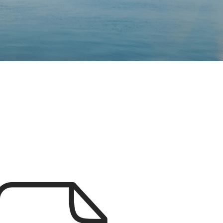
m urządzeniu
prawy
nie.