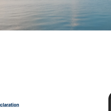
pliki cookie
małe pliki danych, które są przechowywane na Twoi
eglądania stron internetowych. Używamy ich do po
rwisu, personalizacji treści, oraz analizy ruchu na stro
claration