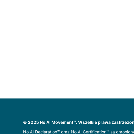
© 2025 No AI Movement™. Wszelkie prawa zastrzeżon
No AI Declaration™ oraz No AI Certification™ są chron